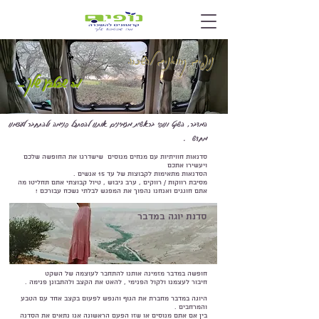
להשכרה
נופים קרוואנים
... מה שבטבע שלך
המדבר, השקט ונופי בראשית מזמינים אותנו להסתכל פנימה ולהתחבר לעצמנו
מחדש .
סדנאות חוויתיות עם מנחים מנוסים שישדרגו את החופשה שלכם
ויעשירו אתכם
הסדנאות מתאימות לקבוצות של עד 15 אנשים .
מסיבת רווקות / רווקים , ערב גיבוש , טיול קבוצתי אתם תחליטו מה
אתם חוגגים ואנחנו נהפוך את המפגש לבלתי נשכח עבורכם !
סדנת יוגה במדבר
חופשה במדבר מזמינה אותנו להתחבר לעוצמה של השקט
חיבור לעצמנו ולקול הפנימי , להאט את הקצב ולהתבונן פנימה .
היוגה במדבר מחברת את הגוף והנפש לפעום בקצב אחד עם הטבע
והמרחבים .
בין אם אתם מנוסים או שזו הפעם הראשונה אנו נתאים את הסדנה