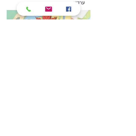
ערכות יצירה מחומרים טבעיים
הטבע מעורר בנו השראה מגביר את היצירתיות שבנו ואת הרצון
ליצור . אנו מזמינים אתכם להכנס ולבחור ערכת היצירה
שמעניינת אתכם.
הערכות מתאימות לכל הגילאים והן מורכבות מחומרים טבעיים.
זמן איכות משותף ומזכרת נפלאה מהטיול !
לפרטים נוספים
לגלריה
נופים קרוואנים להשכרה - מה שבטבע שלך ...
052-6136393
תומר
052-7222282
דקלה