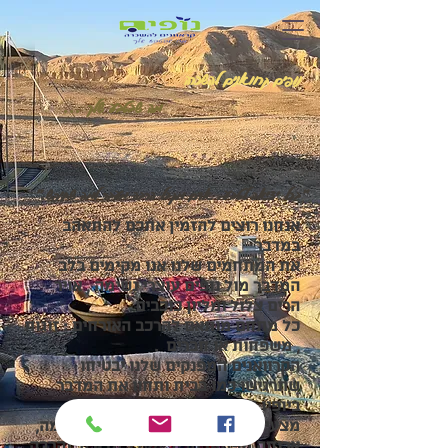
נופים קרוואנים להשכרה
... מה שבטבע שלך
"בכל יציאה לטבע, אדם מקבל הרבה מעבר למה שחיפש."
אנחנו רוצים להזמין אתכם להתאהב
במדבר
את המתחמים שלנו אנו מקימים בלב
המדבר מול נופים עוצרי נשימה , אויר
הרים צלול ומליון כוכבים
כל מתחם מותאם להרכב האורחים : זוגות
, משפחות או חברים .
הקרוואנים המפנקים שלנו יבטיחו
שתרגישו כמו בבית ותחוו את המדבר
ביופיו המרהיב .
מצעים מפנקים וריחניים , מקלחת חמה,
ארוחה מפנקת סביב מעגל מדורה והרבה